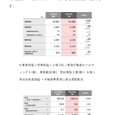
す。
※ 事業利益＝営業利益＋上場３社（東急不動産ホールデ
ィングス(株)、東急建設(株)、世紀東急工業(株)）を除く
持分法投資損益 ＋不動産事業等に係る受取配当