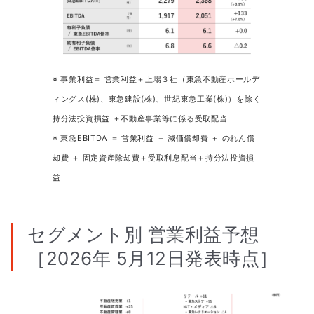
※ 事業利益＝ 営業利益＋上場３社（東急不動産ホールデ
ィングス(株)、東急建設(株)、世紀東急工業(株)）を除く
持分法投資損益 ＋不動産事業等に係る受取配当
※ 東急EBITDA ＝ 営業利益 ＋ 減価償却費 ＋ のれん償
却費 ＋ 固定資産除却費＋受取利息配当＋持分法投資損
益
セグメント別 営業利益予想
［2026年 5月12日発表時点］