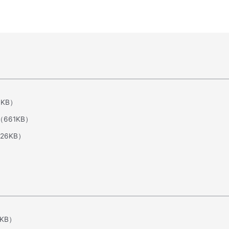
4KB）
（661KB）
26KB）
0KB）