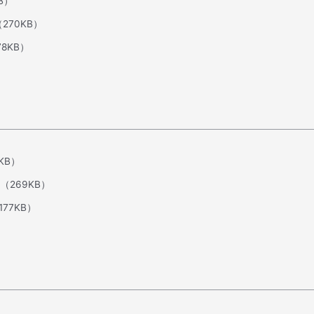
B）
（270KB）
78KB）
KB）
（269KB）
177KB）