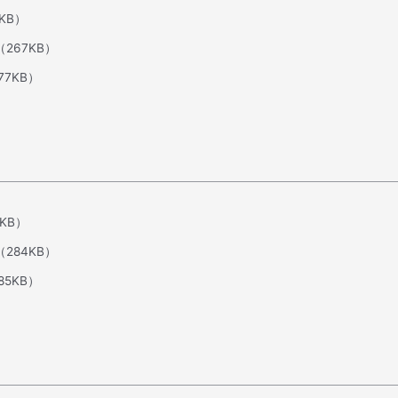
5KB）
（267KB）
77KB）
3KB）
（284KB）
85KB）